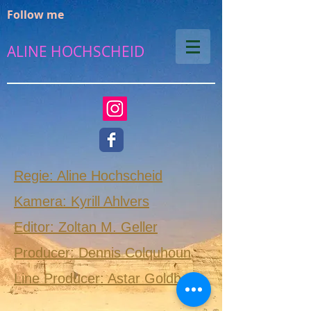
Follow me
ALINE HOCHSCHEID
Regie: Aline Hochscheid
Kamera: Kyrill Ahlvers
Editor: Zoltan M. Geller
Producer: Dennis Colquhoun
Line Producer: Astar Goldberg